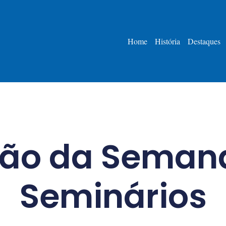
Home
História
Destaques
ão da Seman
Seminários