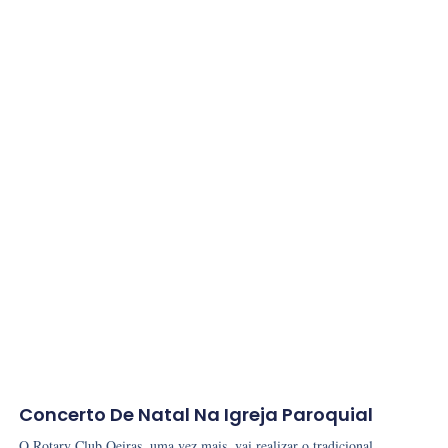
Concerto De Natal Na Igreja Paroquial
O Rotary Club Oeiras, uma vez mais, vai realizar o tradicional